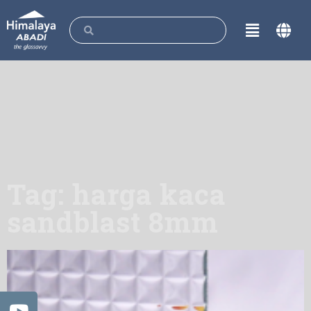
Tag: harga kaca
sandblast 8mm