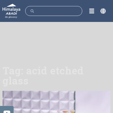
Tag: acid etched
glass