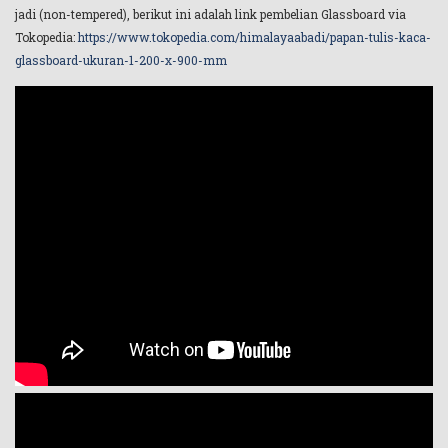
jadi (non-tempered), berikut ini adalah link pembelian Glassboard via
Tokopedia:
https://www.tokopedia.com/himalayaabadi/papan-tulis-kaca-
glassboard-ukuran-1-200-x-900-mm