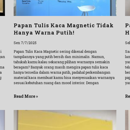
Papan Tulis Kaca Magnetic Tidak
P
Hanya Warna Putih!
H
Sen 7/7/2025
Se
i
Papan Tulis Kaca Magnetic sering dikenal dengan
Sa
gan
tampilannya yang putih bersih dan minimalis. Namun,
la
tahukah kamu kalau sekarang pilihan warnanya semakin
ya
ama
beragam? Banyak orang masih mengira papan tulis kaca
te
a
hanya tersedia dalam warna putih, padahal perkembangan
be
g
material kaca membuat kamu bisa menyesuaikan warnanya
pa
sesuai kebutuhan ruang dan mood interior. Dengan
ya
Read More »
Re