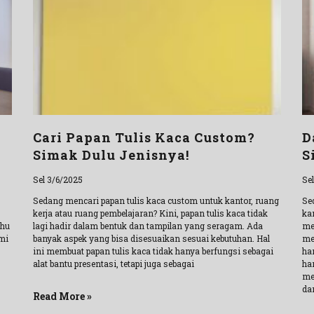
Cari Papan Tulis Kaca Custom?
D
Simak Dulu Jenisnya!
S
Sel 3/6/2025
Se
Sedang mencari papan tulis kaca custom untuk kantor, ruang
Se
kerja atau ruang pembelajaran? Kini, papan tulis kaca tidak
ka
ahu
lagi hadir dalam bentuk dan tampilan yang seragam. Ada
me
mi
banyak aspek yang bisa disesuaikan sesuai kebutuhan. Hal
me
ini membuat papan tulis kaca tidak hanya berfungsi sebagai
ha
alat bantu presentasi, tetapi juga sebagai
ha
me
da
Read More »