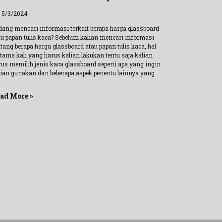
l 5/3/2024
dang mencari informasi terkait berapa harga glassboard
au papan tulis kaca? Sebelum kalian mencari informasi
tang berapa harga glassboard atau papan tulis kaca, hal
rtama kali yang harus kalian lakukan tentu saja kalian
rus memilih jenis kaca glassboard seperti apa yang ingin
lian gunakan dan beberapa aspek penentu lainnya yang
ad More »