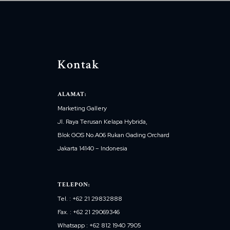
Kontak
ALAMAT:
Marketing Gallery
Jl. Raya Terusan Kelapa Hybrida,
Blok GOS No.A06 Rukan Gading Orchard
Jakarta 14140 – Indonesia
TELEPON:
Tel. : +62 21 29832888
Fax. : +62 21 29069346
Whatsapp : +62 812 1940 7905