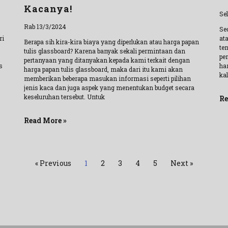
Kacanya!
Se
Rab 13/3/2024
Se
ri
at
Berapa sih kira-kira biaya yang diperlukan atau harga papan
ten
tulis glassboard? Karena banyak sekali permintaan dan
pe
pertanyaan yang ditanyakan kepada kami terkait dengan
s
ha
harga papan tulis glassboard, maka dari itu kami akan
ka
memberikan beberapa masukan informasi seperti pilihan
jenis kaca dan juga aspek yang menentukan budget secara
keseluruhan tersebut. Untuk
Re
Read More »
« Previous
1
2
3
4
5
Next »