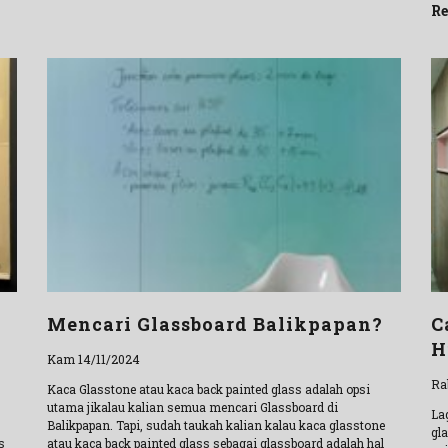
Re
Mencari Glassboard Balikpapan?
C
H
Kam 14/11/2024
Ra
Kaca Glasstone atau kaca back painted glass adalah opsi
utama jikalau kalian semua mencari Glassboard di
La
Balikpapan. Tapi, sudah taukah kalian kalau kaca glasstone
gl
s
atau kaca back painted glass sebagai glassboard adalah hal