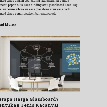
inted glass adalah opsi utama jikalau kalian semua
ncari papan tulis kaca dinding atau glassboard kaca. Tapi
a tau belum sih kalau kaca glasstone atau kaca back
inted glass sendiri perkembangannya uda
ad More »
erapa Harga Glassboard?
entukan Jenis Kacanya!