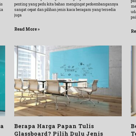
pa
is
penting yang perlu kita bahas mengingat perkembangannya
me
ka
sangat cepat dan pilihan jenis kaca beragam yang tersedia
ud
juga
pa
Read More »
Re
ka
Berapa Harga Papan Tulis
B
Glassboard? Pilih Dulu Jenis
T