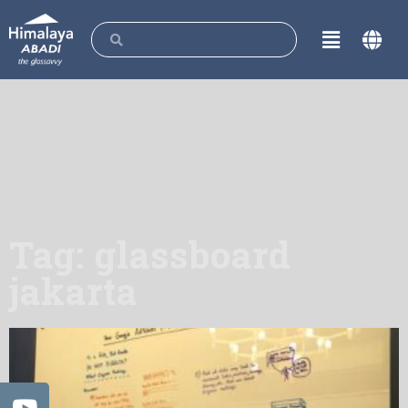
Tag: glassboard
jakarta