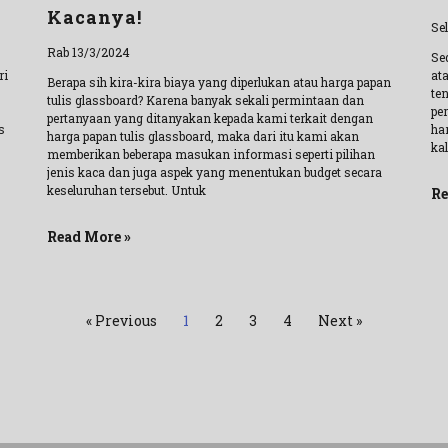
Kacanya!
Se
Rab 13/3/2024
Se
ri
at
Berapa sih kira-kira biaya yang diperlukan atau harga papan
ten
tulis glassboard? Karena banyak sekali permintaan dan
pe
pertanyaan yang ditanyakan kepada kami terkait dengan
s
ha
harga papan tulis glassboard, maka dari itu kami akan
ka
memberikan beberapa masukan informasi seperti pilihan
jenis kaca dan juga aspek yang menentukan budget secara
keseluruhan tersebut. Untuk
Re
Read More »
« Previous
1
2
3
4
Next »