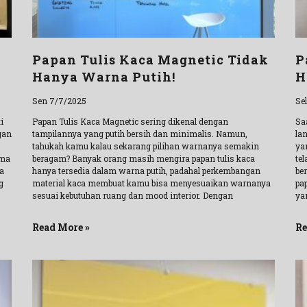
Papan Tulis Kaca Magnetic Tidak
P
Hanya Warna Putih!
H
Sen 7/7/2025
Se
i
Papan Tulis Kaca Magnetic sering dikenal dengan
Sa
gan
tampilannya yang putih bersih dan minimalis. Namun,
la
tahukah kamu kalau sekarang pilihan warnanya semakin
ya
ama
beragam? Banyak orang masih mengira papan tulis kaca
te
a
hanya tersedia dalam warna putih, padahal perkembangan
be
g
material kaca membuat kamu bisa menyesuaikan warnanya
pa
sesuai kebutuhan ruang dan mood interior. Dengan
ya
Read More »
Re