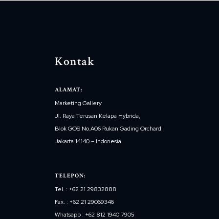
Kontak
ALAMAT:
Marketing Gallery
Jl. Raya Terusan Kelapa Hybrida,
Blok GOS No.A06 Rukan Gading Orchard
Jakarta 14140 – Indonesia
TELEPON:
Tel. : +62 21 29832888
Fax. : +62 21 29069346
Whatsapp : +62 812 1940 7905