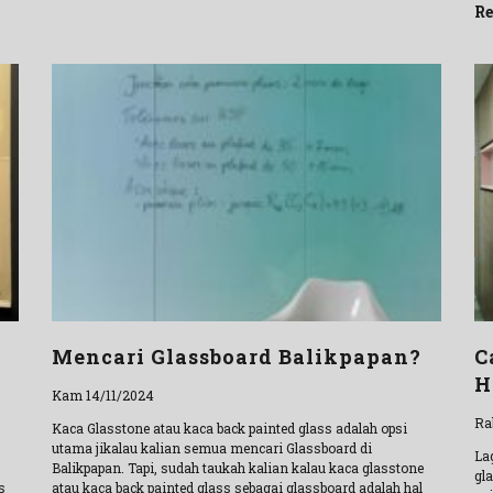
Re
Mencari Glassboard Balikpapan?
C
H
Kam 14/11/2024
Ra
Kaca Glasstone atau kaca back painted glass adalah opsi
utama jikalau kalian semua mencari Glassboard di
La
Balikpapan. Tapi, sudah taukah kalian kalau kaca glasstone
gl
s
atau kaca back painted glass sebagai glassboard adalah hal