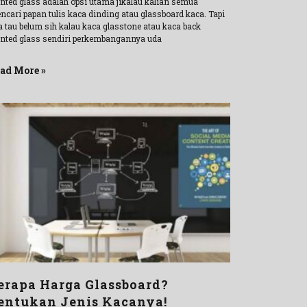
inted glass adalah opsi utama jikalau kalian semua
ncari papan tulis kaca dinding atau glassboard kaca. Tapi
a tau belum sih kalau kaca glasstone atau kaca back
inted glass sendiri perkembangannya uda
ad More »
erapa Harga Glassboard?
entukan Jenis Kacanya!