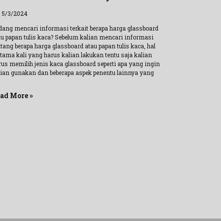
l 5/3/2024
dang mencari informasi terkait berapa harga glassboard
au papan tulis kaca? Sebelum kalian mencari informasi
tang berapa harga glassboard atau papan tulis kaca, hal
rtama kali yang harus kalian lakukan tentu saja kalian
rus memilih jenis kaca glassboard seperti apa yang ingin
lian gunakan dan beberapa aspek penentu lainnya yang
ad More »