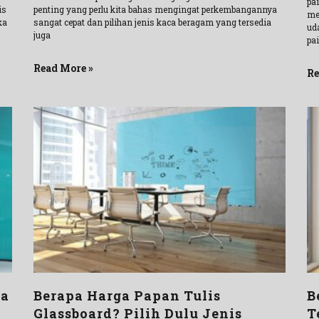
pa
is
penting yang perlu kita bahas mengingat perkembangannya
me
ka
sangat cepat dan pilihan jenis kaca beragam yang tersedia
ud
juga
pa
Read More »
Re
ka
Berapa Harga Papan Tulis
B
Glassboard? Pilih Dulu Jenis
T