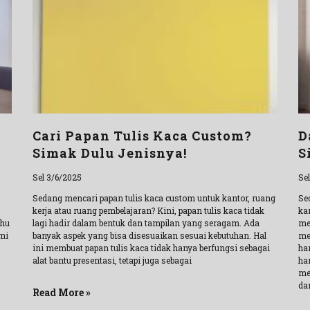
Cari Papan Tulis Kaca Custom?
D
Simak Dulu Jenisnya!
S
Sel 3/6/2025
Se
Sedang mencari papan tulis kaca custom untuk kantor, ruang
Se
kerja atau ruang pembelajaran? Kini, papan tulis kaca tidak
ka
ahu
lagi hadir dalam bentuk dan tampilan yang seragam. Ada
me
mi
banyak aspek yang bisa disesuaikan sesuai kebutuhan. Hal
me
ini membuat papan tulis kaca tidak hanya berfungsi sebagai
ha
alat bantu presentasi, tetapi juga sebagai
ha
me
da
Read More »