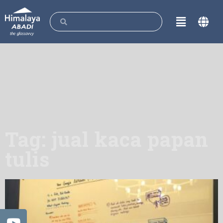
Tag: jual kaca papan
tulis