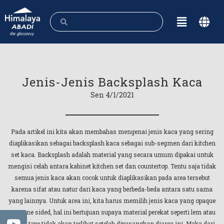
Jenis-Jenis Backsplash Kaca
Sen 4/1/2021
Pada artikel ini kita akan membahas mengenai jenis kaca yang sering
diaplikasikan sebagai backsplash kaca sebagai sub-segmen dari kitchen
set kaca. Backsplash adalah material yang secara umum dipakai untuk
mengisi celah antara kabinet kitchen set dan countertop. Tentu saja tidak
semua jenis kaca akan cocok untuk diaplikasikan pada area tersebut
karena sifat atau natur dari kaca yang berbeda-beda antara satu sama
yang lainnya. Untuk area ini, kita harus memilih jenis kaca yang opaque
atau one sided, hal ini bertujuan supaya material perekat seperti lem atau
double tape tidak akan terlihat setelah dipasangkan diarea ini. Maka dari