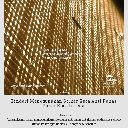
‹
›
Hindari Menggunakan Stiker Kaca Anti Panas!
Pakai Kaca Ini Aja!
Sel 5/3/2024
Apakah kalian masih menggunakan stiker kaca anti panas untuk area jendela atau kanopi
rumah kalian agar tidak silau dan panas? Sebelum