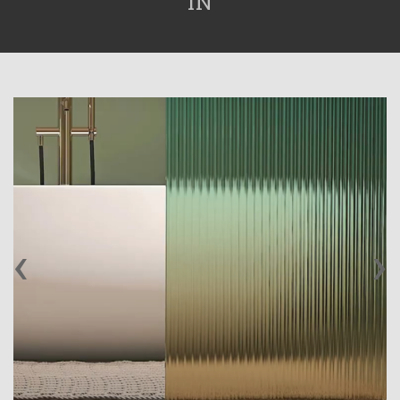
IN
‹
›