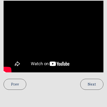
Prev
Next