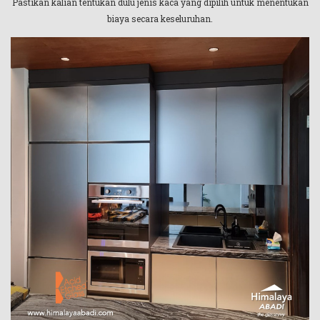
Pastikan kalian tentukan dulu jenis kaca yang dipilih untuk menentukan
biaya secara keseluruhan.