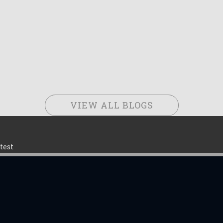
VIEW ALL BLOGS
test