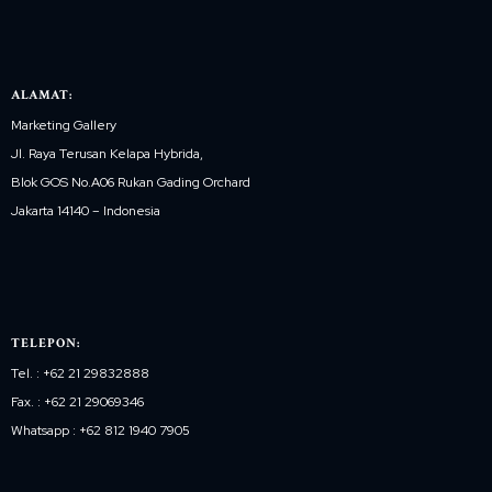
ALAMAT:
Marketing Gallery
Jl. Raya Terusan Kelapa Hybrida,
Blok GOS No.A06 Rukan Gading Orchard
Jakarta 14140 – Indonesia
TELEPON:
Tel. : +62 21 29832888
Fax. : +62 21 29069346
Whatsapp : +62 812 1940 7905