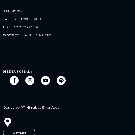
TELEPON:
Tel. : +62 21 29832888
Fax. : +62 21 29069346
Whatsapp : +62 812 1940 7905
MEDIA SOSIAL :
Owned by PT. Himalaya Sinar Abadi
View Map