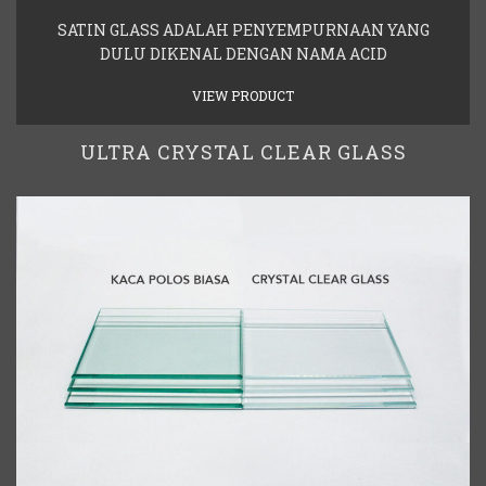
SATIN GLASS ADALAH PENYEMPURNAAN YANG
DULU DIKENAL DENGAN NAMA ACID
VIEW PRODUCT
ULTRA CRYSTAL CLEAR GLASS