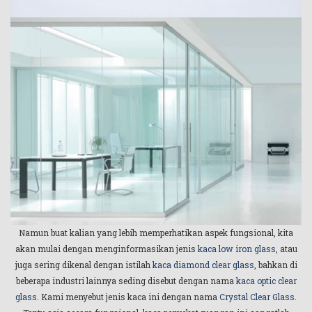
Namun buat kalian yang lebih memperhatikan aspek fungsional, kita
akan mulai dengan menginformasikan jenis
kaca low iron glass
, atau
juga sering dikenal dengan istilah
kaca diamond clear glass
, bahkan di
beberapa industri lainnya seding disebut dengan nama
kaca optic clear
glass
. Kami menyebut jenis kaca ini dengan nama
Crystal Clear Glass
.