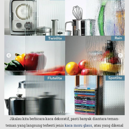
Jikalau kita berbicara kaca dekoratif, pasti banyak diantara teman-
teman yang langsung terbesti jenis
kaca moru glass
, atau yang dikenal