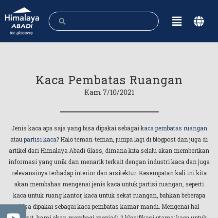
Kaca Pembatas Ruangan
Kam 7/10/2021
Jenis kaca apa saja yang bisa dipakai sebagai
kaca pembatas ruangan
atau
partisi kaca
? Halo teman-teman, jumpa lagi di blogpost dan juga di
artikel dari Himalaya Abadi Glass, dimana kita selalu akan memberikan
informasi yang unik dan menarik terkait dengan industri kaca dan juga
relevansinya terhadap interior dan arsitektur. Kesempatan kali ini kita
akan membahas mengenai jenis kaca untuk partisi ruangan, seperti
kaca untuk ruang kantor, kaca untuk sekat ruangan, bahkan beberapa
bisa dipakai sebagai kaca pembatas kamar mandi. Mengenai hal
tersebut, kami akan membagi menjadi 2 klasifikasi utama: kaca untuk