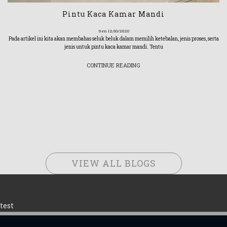
Pintu Kaca Kamar Mandi
Sen 12/10/2020
Pada artikel ini kita akan membahas seluk beluk dalam memilih ketebalan, jenis proses, serta
jenis untuk pintu kaca kamar mandi. Tentu
CONTINUE READING
VIEW ALL BLOGS
test