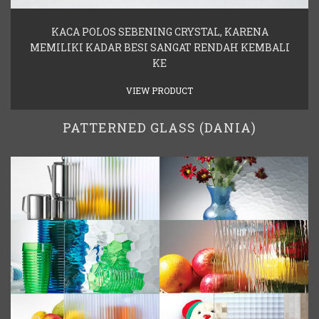
KACA POLOS SEBENING CRYSTAL, KARENA
MEMILIKI KADAR BESI SANGAT RENDAH KEMBALI
KE
VIEW PRODUCT
PATTERNED GLASS (DANIA)