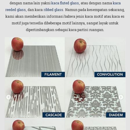
dengan nama lain yakni
kaca fluted glass
, atau dengan nama
kaca
reeded glass
, dan kaca
ribbed glass
. Namun pada kesempatan sekarang,
kami akan memberikan informasi bahwa jenis kaca motif atau kaca es
motif juga tersedia dibeberapa motif lainnya, sangat layak untuk
dipertimbangkan sebagai kaca partisi ruangan.