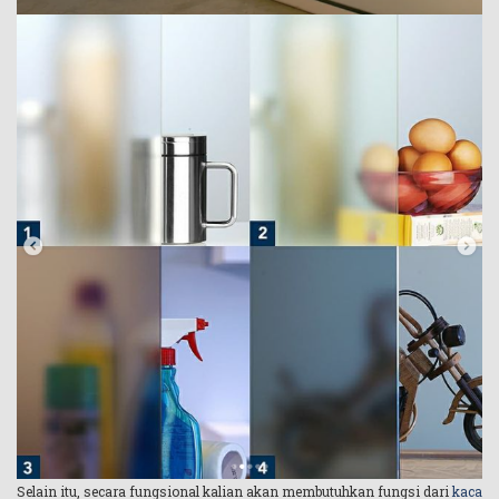
Selain itu, secara fungsional kalian akan membutuhkan fungsi dari
kaca