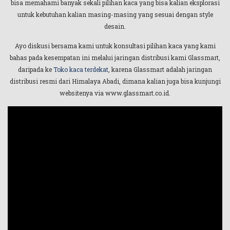
bisa memahami banyak sekali pilihan kaca yang bisa kalian eksplorasi
untuk kebutuhan kalian masing-masing yang sesuai dengan style
desain.
Ayo diskusi bersama kami untuk konsultasi pilihan kaca yang kami
bahas pada kesempatan ini melalui jaringan distribusi kami Glassmart,
daripada ke
Toko kaca terdekat
, karena Glassmart adalah jaringan
distribusi resmi dari Himalaya Abadi, dimana kalian juga bisa kunjungi
websitenya via www.glassmart.co.id.