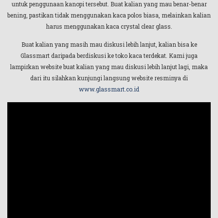
untuk penggunaan kanopi tersebut. Buat kalian yang mau benar-benar
bening, pastikan tidak menggunakan kaca polos biasa, melainkan kalian
harus menggunakan kaca crystal clear glass.
Buat kalian yang masih mau diskusi lebih lanjut, kalian bisa ke
Glassmart daripada berdiskusi ke toko kaca terdekat. Kami juga
lampirkan website buat kalian yang mau diskusi lebih lanjut lagi, maka
dari itu silahkan kunjungi langsung website resminya di
www.glassmart.co.id