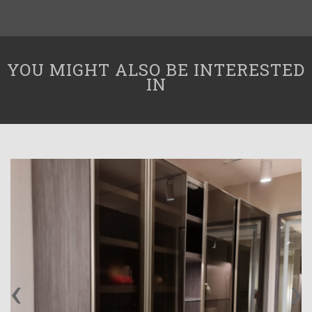
YOU MIGHT ALSO BE INTERESTED
IN
‹
›