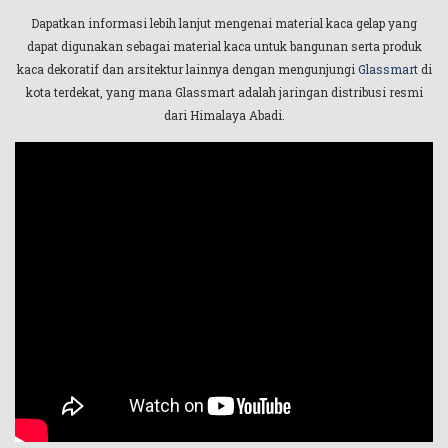
Dapatkan informasi lebih lanjut mengenai material kaca gelap yang
dapat digunakan sebagai material kaca untuk bangunan serta produk
kaca dekoratif dan arsitektur lainnya dengan mengunjungi
Glassmart
di
kota terdekat, yang mana Glassmart adalah jaringan distribusi resmi
dari Himalaya Abadi.