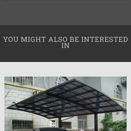
YOU MIGHT ALSO BE INTERESTED
IN