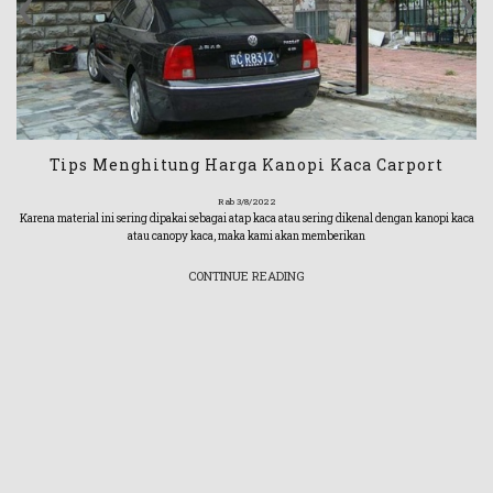
‹
›
Tips Menghitung Harga Kanopi Kaca Carport
Rab 3/8/2022
Karena material ini sering dipakai sebagai atap kaca atau sering dikenal dengan kanopi kaca
atau canopy kaca, maka kami akan memberikan
CONTINUE READING