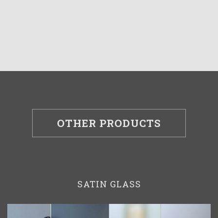
OTHER PRODUCTS
SATIN GLASS