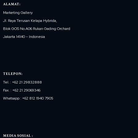
ALAMAT:
Marketing Gallery
Jl. Raya Terusan Kelapa Hybrida,
Blok GOS No.A06 Rukan Gading Orchard
Jakarta 14140 – Indonesia
TELEPON:
Tel. : +62 21 29832888
Fax. : +62 21 29069346
Whatsapp : +62 812 1940 7905
MEDIA SOSIAL :