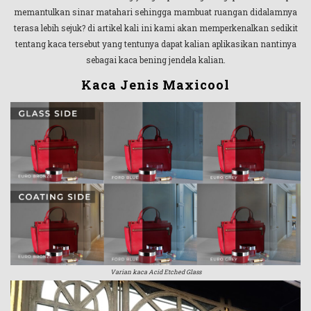
memantulkan sinar matahari sehingga mambuat ruangan didalamnya
terasa lebih sejuk? di artikel kali ini kami akan memperkenalkan sedikit
tentang kaca tersebut yang tentunya dapat kalian aplikasikan nantinya
sebagai kaca bening jendela kalian.
Kaca Jenis Maxicool
Varian kaca Acid Etched Glass