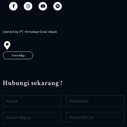
Owned by PT. Himalaya Sinar Abadi
View Map
Hubungi sekarang !