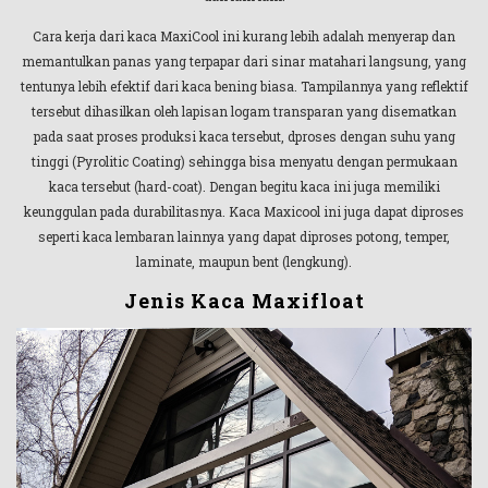
Cara kerja dari kaca MaxiCool ini kurang lebih adalah menyerap dan
memantulkan panas yang terpapar dari sinar matahari langsung, yang
tentunya lebih efektif dari kaca bening biasa. Tampilannya yang reflektif
tersebut dihasilkan oleh lapisan logam transparan yang disematkan
pada saat proses produksi kaca tersebut, dproses dengan suhu yang
tinggi (Pyrolitic Coating) sehingga bisa menyatu dengan permukaan
kaca tersebut (hard-coat). Dengan begitu kaca ini juga memiliki
keunggulan pada durabilitasnya. Kaca Maxicool ini juga dapat diproses
seperti kaca lembaran lainnya yang dapat diproses potong, temper,
laminate, maupun bent (lengkung).
Jenis Kaca Maxifloat