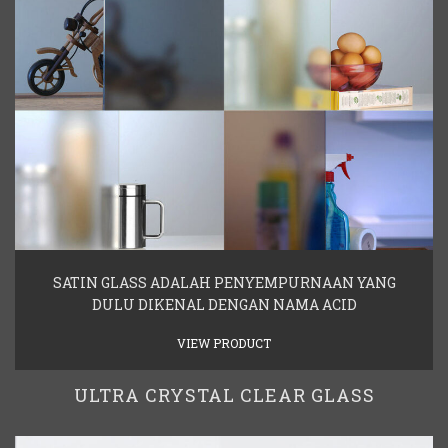
SATIN GLASS ADALAH PENYEMPURNAAN YANG
DULU DIKENAL DENGAN NAMA ACID
VIEW PRODUCT
ULTRA CRYSTAL CLEAR GLASS