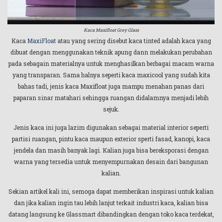
Kaca Maxifloat Grey Glass
Kaca
MaxiFloat
atau yang sering disebut kaca tinted adalah kaca yang
dibuat dengan menggunakan teknik apung dann melakukan perubahan
pada sebagain materialnya untuk menghasilkan berbagai macam warna
yang transparan. Sama halnya seperti kaca maxicool yang sudah kita
bahas tadi, jenis kaca Maxifloat juga mampu menahan panas dari
paparan sinar matahari sehingga ruangan didalamnya menjadi lebih
sejuk.
Jenis kaca ini juga lazim digunakan sebagai material interior seperti
partisi ruangan, pintu kaca maupun exterior sperti fasad, kanopi, kaca
jendela dan masih banyak lagi. Kalian juga bisa bereksporasi dengan
warna yang tersedia untuk menyempurnakan desain dari bangunan
kalian.
Sekian artikel kali ini, semoga dapat memberikan inspirasi untuk kalian
dan jika kalian ingin tau lebih lanjut terkait industri kaca, kalian bisa
datang langsung ke Glassmart dibandingkan dengan toko kaca terdekat,