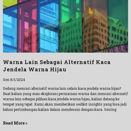
Warna Lain Sebagai Alternatif Kaca
Jendela Warna Hijau
Sen 8/1/2024
Sedang mencari alternatif warna lain selain kaca jendela warna hijau?
Buat kalian yang mau eksplorasi permainan warna dan mencari alternatif
warna lain sebagai pilihan kaca jendela warna hijau, kalian datang ke
tempat yang tepat. Kami akan memberikan sedikit insights yang bisa jadi
bahan pertimbangan kalian dalam mendesain dengan kaca. Seiring
Read More »