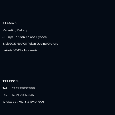
ALAMAT:
Marketing Gallery
Jl. Raya Terusan Kelapa Hybrida,
Blok GOS No.A06 Rukan Gading Orchard
Jakarta 14140 – Indonesia
TELEPON:
Tel. : +62 21 29832888
Fax. : +62 21 29069346
Whatsapp : +62 812 1940 7905