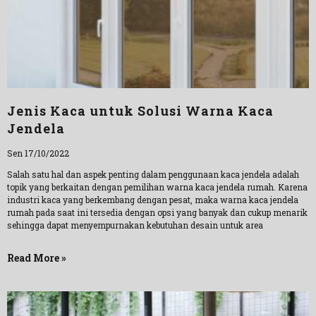
Jenis Kaca untuk Solusi Warna Kaca
Jendela
Sen 17/10/2022
Salah satu hal dan aspek penting dalam penggunaan kaca jendela adalah
topik yang berkaitan dengan pemilihan warna kaca jendela rumah. Karena
industri kaca yang berkembang dengan pesat, maka warna kaca jendela
rumah pada saat ini tersedia dengan opsi yang banyak dan cukup menarik
sehingga dapat menyempurnakan kebutuhan desain untuk area
Read More »