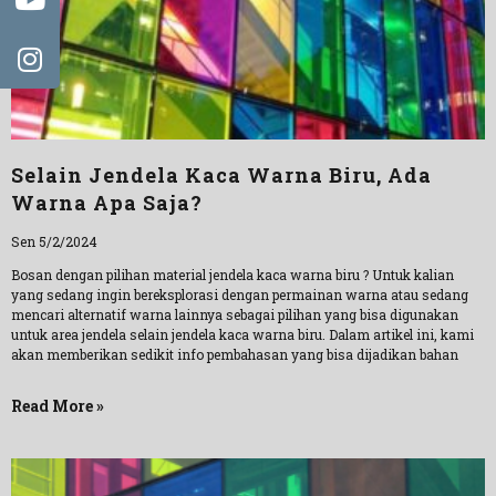
Selain Jendela Kaca Warna Biru, Ada
Warna Apa Saja?
Sen 5/2/2024
Bosan dengan pilihan material jendela kaca warna biru ? Untuk kalian
yang sedang ingin bereksplorasi dengan permainan warna atau sedang
mencari alternatif warna lainnya sebagai pilihan yang bisa digunakan
untuk area jendela selain jendela kaca warna biru. Dalam artikel ini, kami
akan memberikan sedikit info pembahasan yang bisa dijadikan bahan
Read More »