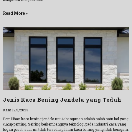
Read More »
Jenis Kaca Bening Jendela yang Teduh
Kam 19/1/2023
Pemilihan kaca bening jendela untuk bangunan adalah salah satu hal yang
cukup penting. Seiring berkembangnya teknologi pada industri kaca yang
begitu pesat, saat ini telah tersedia pilihan kaca bening yang lebih beragam.