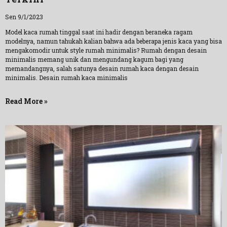
Sen 9/1/2023
Model kaca rumah tinggal saat ini hadir dengan beraneka ragam
modelnya, namun tahukah kalian bahwa ada beberapa jenis kaca yang bisa
mengakomodir untuk style rumah minimalis? Rumah dengan desain
minimalis memang unik dan mengundang kagum bagi yang
memandangnya, salah satunya desain rumah kaca dengan desain
minimalis. Desain rumah kaca minimalis
Read More »