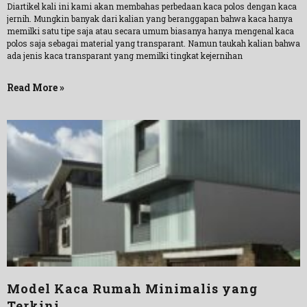
Diartikel kali ini kami akan membahas perbedaan kaca polos dengan kaca
jernih. Mungkin banyak dari kalian yang beranggapan bahwa kaca hanya
memilki satu tipe saja atau secara umum biasanya hanya mengenal kaca
polos saja sebagai material yang transparant. Namun taukah kalian bahwa
ada jenis kaca transparant yang memilki tingkat kejernihan
Read More »
Model Kaca Rumah Minimalis yang
Terkini