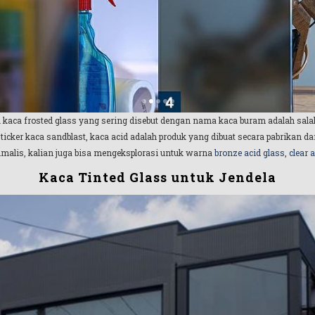
 kaca frosted glass yang sering disebut dengan nama kaca buram adalah sala
ticker kaca sandblast, kaca acid adalah produk yang dibuat secara pabrikan
nimalis, kalian juga bisa mengeksplorasi untuk warna
bronze acid glass
,
clear 
Kaca Tinted Glass untuk Jendela