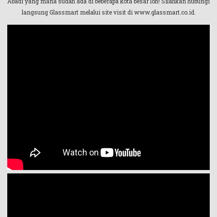
Abadi yang mana sudah ada di beberapa kota besar loh! Silahkan hubungi
langsung Glassmart melalui site visit di www.glassmart.co.id.