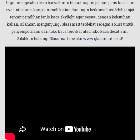
Ingin mengetahui lebih banyak info terkait ragam pilihan jenis kaca lain
nya untuk area kanopi rumah kalian dan ingin berkonsultasi lebih janjut
terkait pemilihan jenis kaca skylight agar sesuai dengan kebutuhan
kalian, silahkan mengunjungi Glassmart terdekat sebagai solusi untuk
penyempurnaan dari
toko kaca terdekat
atau toko kaca dekat sini.
Silahkan hubungi Glassmart melalui
www.glassmart.co.id
!