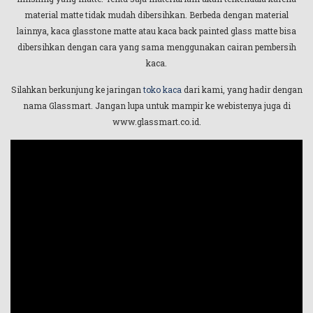
material matte tidak mudah dibersihkan. Berbeda dengan material
lainnya, kaca glasstone matte atau kaca back painted glass matte bisa
dibersihkan dengan cara yang sama menggunakan cairan pembersih
kaca.
Silahkan berkunjung ke jaringan
toko kaca
dari kami, yang hadir dengan
nama Glassmart. Jangan lupa untuk mampir ke webistenya juga di
www.glassmart.co.id.