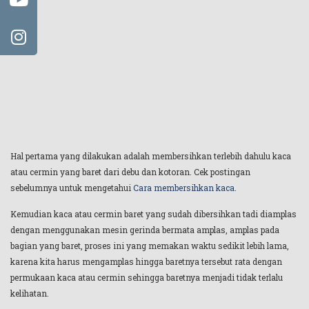
Pada artikel kali ini akan dibahas
mengenai Cara menghilangkan baret
pada kaca, adapun alat-alat yang harus
dipersiapkan sebagai berikut :
Mesin Gerinda
Mata gerinda amplas
Buff poles untuk memoles kaca
Cairan serium oksida ( cerium oxide )
Lap kain
Hal pertama yang dilakukan adalah membersihkan terlebih dahulu kaca
atau cermin yang baret dari debu dan kotoran. Cek postingan
sebelumnya untuk mengetahui
Cara membersihkan kaca.
Kemudian kaca atau cermin baret yang sudah dibersihkan tadi diamplas
dengan menggunakan mesin gerinda bermata amplas, amplas pada
bagian yang baret, proses ini yang memakan waktu sedikit lebih lama,
karena kita harus mengamplas hingga baretnya tersebut rata dengan
permukaan kaca atau cermin sehingga baretnya menjadi tidak terlalu
kelihatan.