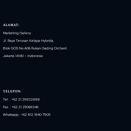
ALAMAT:
Marketing Gallery
Jl. Raya Terusan Kelapa Hybrida,
Blok GOS No.A06 Rukan Gading Orchard
Jakarta 14140 – Indonesia
TELEPON:
Tel. : +62 21 29832888
Fax. : +62 21 29069346
Whatsapp : +62 812 1940 7905