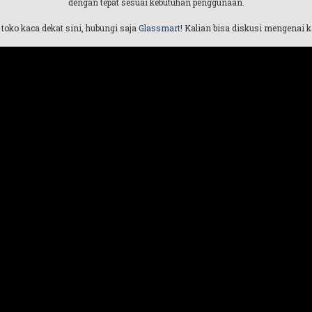
dengan tepat sesuai kebutuhan penggunaan.
 toko kaca dekat sini, hubungi saja
Glassmart
! Kalian bisa diskusi mengenai 