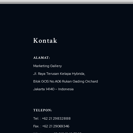
Kontak
ALAMAT:
Marketing Gallery
Jl. Raya Terusan Kelapa Hybrida,
Blok GOS No.A06 Rukan Gading Orchard
Jakarta 14140 – Indonesia
TELEPON:
Tel. : +62 21 29832888
Fax. : +62 21 29069346