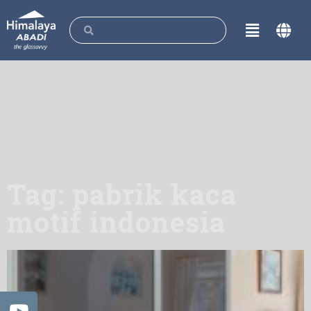
Tag: pabrik kaca
motif indonesia