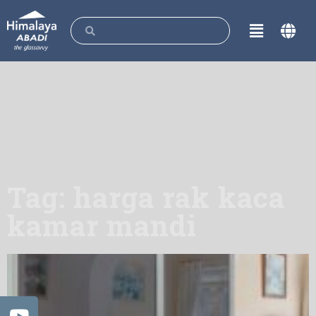
Tag: harga rak kaca
kamar mandi