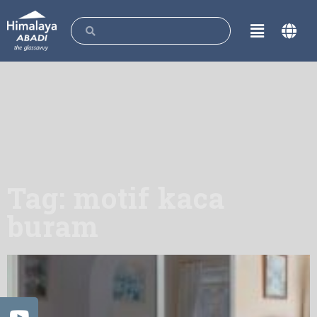
Tag: motif kaca
buram