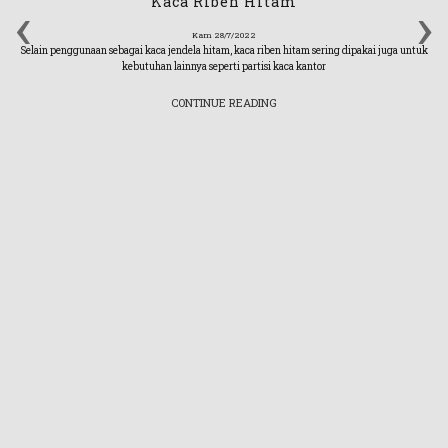
‹
›
Kaca Riben Hitam
Kam 28/7/2022
Selain penggunaan sebagai kaca jendela hitam, kaca riben hitam sering dipakai juga untuk
kebutuhan lainnya seperti partisi kaca kantor
CONTINUE READING