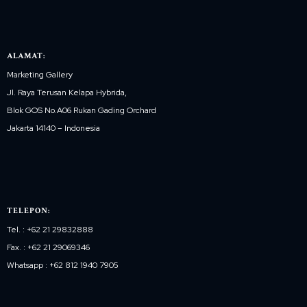
ALAMAT:
Marketing Gallery
Jl. Raya Terusan Kelapa Hybrida,
Blok GOS No.A06 Rukan Gading Orchard
Jakarta 14140 – Indonesia
TELEPON:
Tel. : +62 21 29832888
Fax. : +62 21 29069346
Whatsapp : +62 812 1940 7905