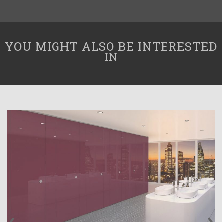
YOU MIGHT ALSO BE INTERESTED
IN
‹
›