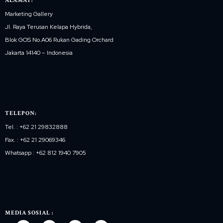
ALAMAT:
Marketing Gallery
Jl. Raya Terusan Kelapa Hybrida,
Blok GOS No.A06 Rukan Gading Orchard
Jakarta 14140 – Indonesia
TELEPON:
Tel. : +62 21 29832888
Fax. : +62 21 29069346
Whatsapp : +62 812 1940 7905
MEDIA SOSIAL :