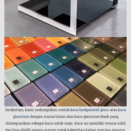
Berikutnya, kami melampirkan contoh
kaca backpainted glass
atau
kaca
glasstone
dengan warna hitam atau kaca glasstone black yang
diintegrasikan sebagai kaca untuk meja. Kaca ini memiliki warna solid
dan bisa dipilih secara custom untuk kebutuhan kalian masing-masing.