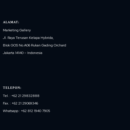
ALAMAT:
Marketing Gallery
Jl. Raya Terusan Kelapa Hybrida,
Blok GOS No.A06 Rukan Gading Orchard
Jakarta 14140 – Indonesia
TELEPON:
Tel. : +62 21 29832888
Fax. : +62 21 29069346
Whatsapp : +62 812 1940 7905