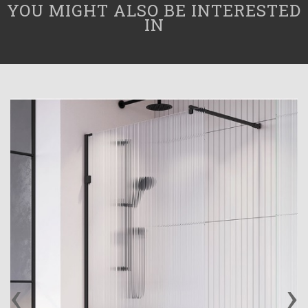
YOU MIGHT ALSO BE INTERESTED
IN
‹
›