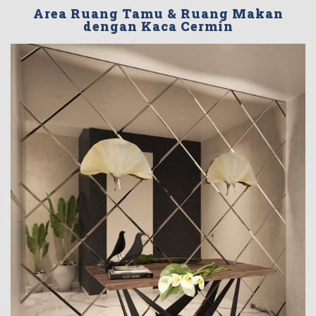
Area Ruang Tamu & Ruang Makan
dengan Kaca Cermin