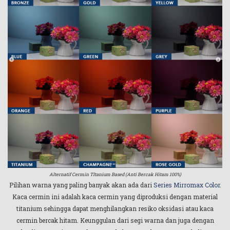
Alternatif Cermin TItanium Based (Anti Bercak Hitam 100%)
Pilihan warna yang paling banyak akan ada dari
Series Mirromax Color
.
Kaca cermin ini adalah kaca cermin yang diproduksi dengan material
titanium sehingga dapat menghilangkan resiko oksidasi atau kaca
cermin bercak hitam. Keunggulan dari segi warna dan juga dengan