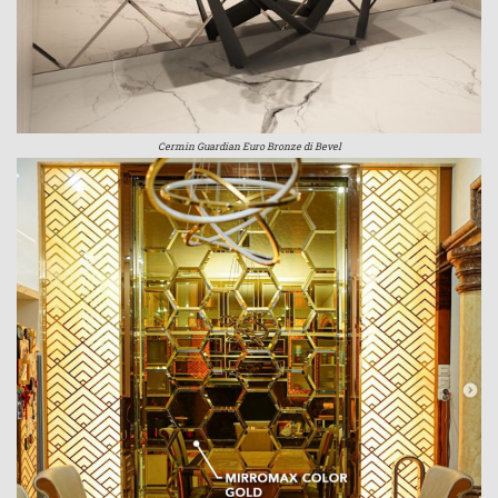
Cermin Guardian Euro Bronze di Bevel