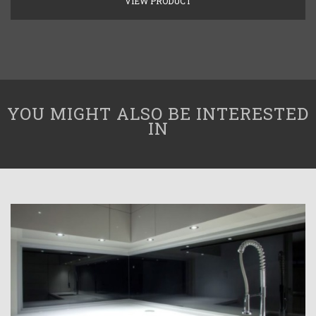
VIEW PRODUCT
YOU MIGHT ALSO BE INTERESTED
IN