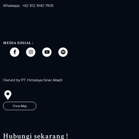
Whatsapp : +62 812 1940 7905
MEDIA SOSIAL :
Owned by PT. Himalaya Sinar Abadi
View Map
Hubungi sekarang !