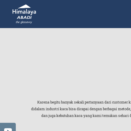
Karena begitu banyak sekali pertanyaan dari customer 
didalam industri kaca bisa dicapai dengan berbagai metod
dan juga kebutuhan kaca yang kami temukan sehari-ha