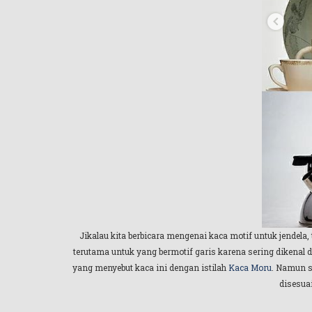
Jikalau kita berbicara mengenai kaca motif untuk jendela,
terutama untuk yang bermotif garis karena sering dikenal 
yang menyebut kaca ini dengan istilah
Kaca Moru
. Namun se
disesuai