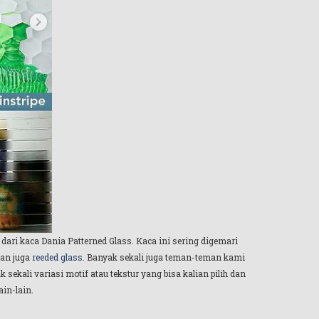
 dari kaca Dania Patterned Glass. Kaca ini sering digemari
kan juga
reeded glass
. Banyak sekali juga teman-teman kami
k sekali variasi motif atau tekstur yang bisa kalian pilih dan
ain-lain.