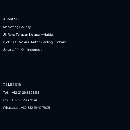
ALAMAT:
Marketing Gallery
Jl. Raya Terusan Kelapa Hybrida,
Blok GOS No.A06 Rukan Gading Orchard
Jakarta 14140 – Indonesia
TELEPON:
Tel. : +62 21 29832888
Fax. : +62 21 29069346
Whatsapp : +62 812 1940 7905