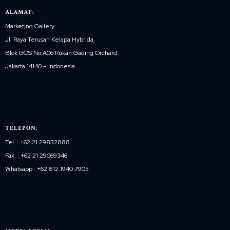
ALAMAT:
Marketing Gallery
Jl. Raya Terusan Kelapa Hybrida,
Blok GOS No.A06 Rukan Gading Orchard
Jakarta 14140 – Indonesia
TELEPON:
Tel. : +62 21 29832888
Fax. : +62 21 29069346
Whatsapp : +62 812 1940 7905