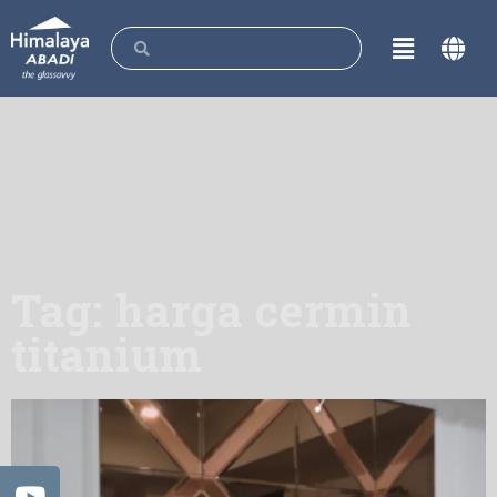
Tag: harga cermin
titanium