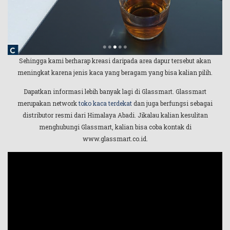
Sehingga kami berharap kreasi daripada area dapur tersebut akan
meningkat karena jenis kaca yang beragam yang bisa kalian pilih.
Dapatkan informasi lebih banyak lagi di Glassmart. Glassmart
merupakan network
toko kaca terdekat
dan juga berfungsi sebagai
distributor resmi dari Himalaya Abadi. Jikalau kalian kesulitan
menghubungi Glassmart, kalian bisa coba kontak di
www.glassmart.co.id.