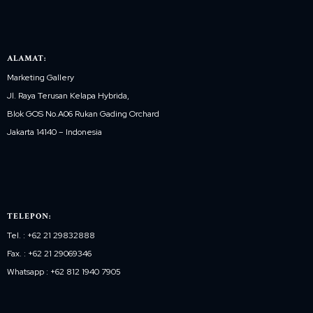
ALAMAT:
Marketing Gallery
Jl. Raya Terusan Kelapa Hybrida,
Blok GOS No.A06 Rukan Gading Orchard
Jakarta 14140 – Indonesia
TELEPON:
Tel. : +62 21 29832888
Fax. : +62 21 29069346
Whatsapp : +62 812 1940 7905