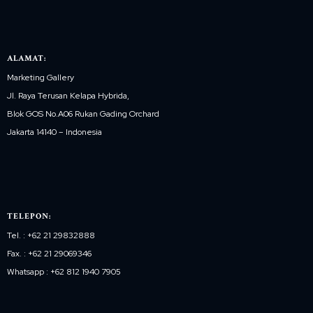
ALAMAT:
Marketing Gallery
Jl. Raya Terusan Kelapa Hybrida,
Blok GOS No.A06 Rukan Gading Orchard
Jakarta 14140 – Indonesia
TELEPON:
Tel. : +62 21 29832888
Fax. : +62 21 29069346
Whatsapp : +62 812 1940 7905