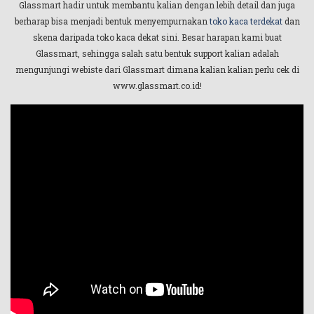
Glassmart hadir untuk membantu kalian dengan lebih detail dan juga
berharap bisa menjadi bentuk menyempurnakan
toko kaca terdekat
dan
skena daripada toko kaca dekat sini. Besar harapan kami buat
Glassmart, sehingga salah satu bentuk support kalian adalah
mengunjungi webiste dari Glassmart dimana kalian kalian perlu cek di
www.glassmart.co.id!