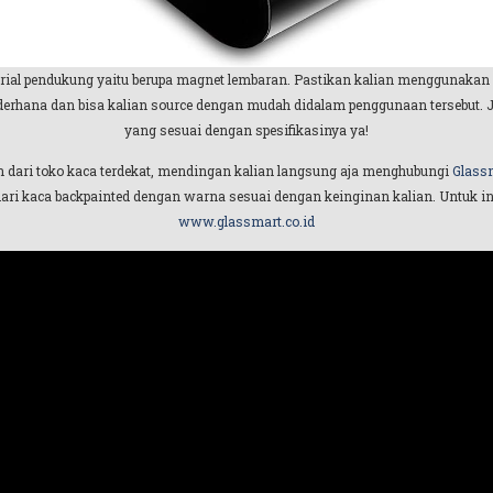
terial pendukung yaitu berupa magnet lembaran. Pastikan kalian menggunakan
derhana dan bisa kalian source dengan mudah didalam penggunaan tersebut.
yang sesuai dengan spesifikasinya ya!
n dari toko kaca terdekat, mendingan kalian langsung aja menghubungi
Glassm
agi dari kaca backpainted dengan warna sesuai dengan keinginan kalian. Untuk i
www.glassmart.co.id