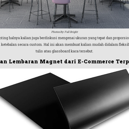
Photos By: Full Bright
enting halnya kalian juga berdiskusi mengenai ukuran yang tepat dan proporsi
a ketebalan secara custom. Hal ini akan membuat kalian mudah didalam fleksib
tulis atau glassboard kaca tersebut.
an Lembaran Magnet dari E-Commerce Terp