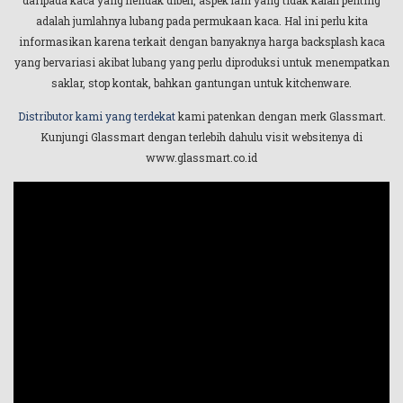
adalah jumlahnya lubang pada permukaan kaca. Hal ini perlu kita
informasikan karena terkait dengan banyaknya harga backsplash kaca
yang bervariasi akibat lubang yang perlu diproduksi untuk menempatkan
saklar, stop kontak, bahkan gantungan untuk kitchenware.
Distributor kami yang terdekat
kami patenkan dengan merk Glassmart.
Kunjungi Glassmart dengan terlebih dahulu visit websitenya di
www.glassmart.co.id