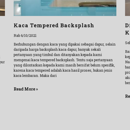
Kaca Tempered Backsplash
D
K
Rab 6/10/2021
Se
Berhubungan dengan kaca yang dipakai sebagai dapur, selain
daripada harga backsplash kaca dapur, banyak sekali
Ba
pertanyaan yang timbul dan ditanyakan kepada kami
k
ke
mengenai kaca tempered backsplash. Tentu saja pertanyaan
pur
Na
yang dilontarkan kepada kami masih bersifat belum spesifik,
ba
karena kaca tempered adalah kaca hasil proses, bukan jenis
pro
kaca lembaran. Maka dari
aka
be
Read More »
Re