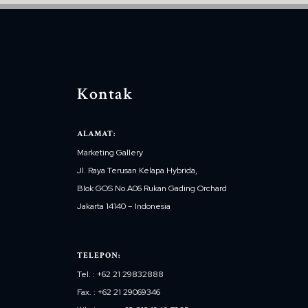
Kontak
ALAMAT:
Marketing Gallery
Jl. Raya Terusan Kelapa Hybrida,
Blok GOS No.A06 Rukan Gading Orchard
Jakarta 14140 – Indonesia
TELEPON:
Tel. : +62 21 29832888
Fax. : +62 21 29069346