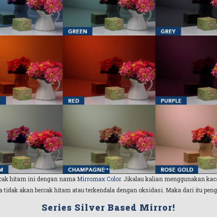
rcak hitam ini dengan nama
Mirromax Color
. Jikalau kalian menggunakan kaca
tidak akan bercak hitam atau terkendala dengan oksidasi. Maka dari itu peng
Series Silver Based Mirror!