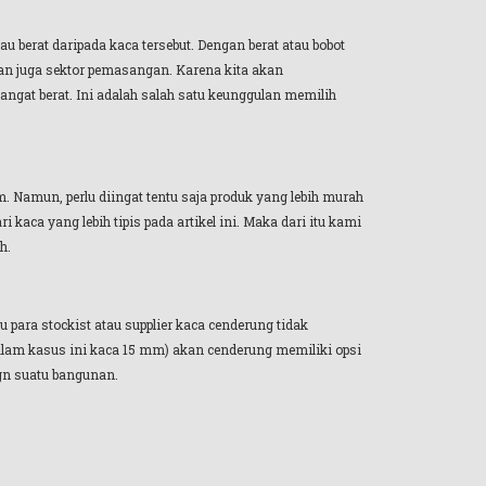
berat daripada kaca tersebut. Dengan berat atau bobot
dan juga sektor pemasangan. Karena kita akan
ngat berat. Ini adalah salah satu keunggulan memilih
 Namun, perlu diingat tentu saja produk yang lebih murah
kaca yang lebih tipis pada artikel ini. Maka dari itu kami
h.
u para stockist atau supplier kaca cenderung tidak
dalam kasus ini kaca 15 mm) akan cenderung memiliki opsi
gn suatu bangunan.