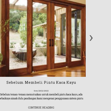
›
Kaca Wi
Seperti yang ki
kaca w
Sebelum Membeli Pintu Kaca Kayu
Sen 13/12/2021
Sebelum teman-teman memutuskan untuk membeli pintu kaca kayu, ada
sebaiknya simak dulu pandangan kami mengenai penggunaan sistem pintu
CONTINUE READING