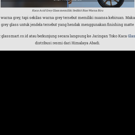
Kaca Acid Grey Glass memiliki Sedikit Bias Warna Biru
 warna grey, tapi sekilas warna grey tersebut memiliki nuansa kebiruan. Mak
ey glass untuk jendela tersebut yang hendak menggunakan finishing matte a
.glassmart.co.id atau berkunjung secara langsung ke Jaringan Toko Kaca
Gla
distribusi resmi dari Himalaya Abadi.