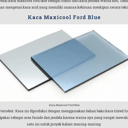
i kaca maxicool ford blue sebagai solusi dari kaca jendela warna biru. Sela
has mengenai kaca acid yang memiliki nuansa kebiruan meskipun secara tekn
Kaca Maxicool Ford Blue
Kaca Maxicool Ford Blue
 tersebut. Kaca ini diproduksi dengan menggunakan bahan baku kaca tinted for
 dipakai sebagai area facade dan jendela karena warna nya yang sangat mew
satu ini untuk proyek kalian masing-masing.